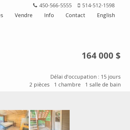
450-566-5555
514-512-1598
és
Vendre
Info
Contact
English
164 000 $
Délai d'occupation : 15 jours
2
pièces
1
chambre
1
salle de bain