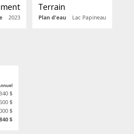
iment
Terrain
e
2023
Plan d'eau
Lac Papineau
Annuel
340 $
500 $
000 $
840 $