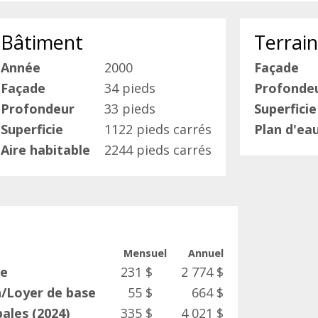
Bâtiment
Terrain
Année
2000
Façade
Façade
34 pieds
Profonde
Profondeur
33 pieds
Superficie
Superficie
1122 pieds carrés
Plan d'ea
Aire habitable
2244 pieds carrés
Mensuel
Annuel
ie
231 $
2 774 $
/Loyer de base
55 $
664 $
ales (2024)
335 $
4 021 $