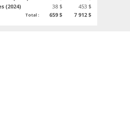
es (2024)
38 $
453 $
659 $
7 912 $
Total :