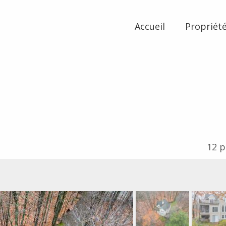
Accueil
Propriét
12
p